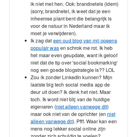
ik niet met hen. Ook: brandnetels (idem)
(sorry, brandnetel, ik weet dat je een
inheemse plant bent die belangrijk is
voor de natuur in Nederland maar ik
moet je verwijderen).
Ik zag dat
een oud blog van mij opeens
populair was
en schrok me rot. Ik heb
het maar even geupdate, want ik geloof
niet dat de tip over 'social bookmarking'
nog een goede blogstrategie is?? LOL
Zou ik zonder LinkedIn kunnen? Mijn
laatste big tech social media app de
deur uit doen? Ik denk het niet. Maar
toch. Ik word niet blij van de huidige
eigenaren (
niet alleen vanwege dit
)
maar ook niet van de oprichter (en
niet
alleen vanwege dit
). Pfff. Waar kan een
mens nog lekker social online zijn
zonder zich schuldig te voelen?