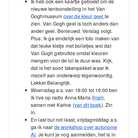
Ik heb ook een kaartje geboekt om de
nieuwe tentoonstelling in het Van
Goghmuseum
over de kleur geel
te
zien. Van Gogh geel is toch anders dan
ander geel. Benieuwd. Verslag volgt.
Plus: ik ga eindelijk een foto maken van
dat leuke kistje met bolletjes wol dat
Van Gogh gebruikte omdat kleuren
mengen voor de lol te duur was. Kijk,
dat is het soort takenpakket waar ik
mezelf aan onderwerp tegenwoordig.
Lekker Belangrijk.
Woensdag a.s. van 18:00 tot 19:00 ben
ik live op radio Anna-Maria (
hier
),
samen met Karine (
van dit boek
). Zin
in.
En last but not least, vrijdagmiddag a.s.
ga ik naar
de workshop over autonome
AI
. Je kunt je nog aanmelden, het is in