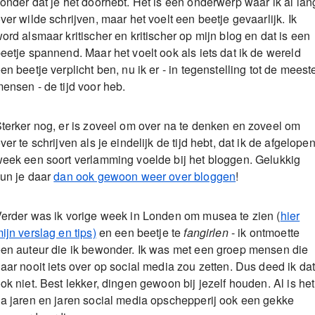
onder dat je het doorhebt. Het is een onderwerp waar ik al lan
ver wilde schrijven, maar het voelt een beetje gevaarlijk. Ik
ord alsmaar kritischer en kritischer op mijn blog en dat is een
eetje spannend. Maar het voelt ook als iets dat ik de wereld
en beetje verplicht ben, nu ik er - in tegenstelling tot de meest
ensen - de tijd voor heb.
terker nog, er is zoveel om over na te denken en zoveel om
ver te schrijven als je eindelijk de tijd hebt, dat ik de afgelope
eek een soort verlamming voelde bij het bloggen. Gelukkig
un je daar
dan ook gewoon weer over bloggen
!
erder was ik vorige week in Londen om musea te zien (
hier
ijn verslag en tips)
en een beetje te
fangirlen
- ik ontmoette
en auteur die ik bewonder. Ik was met een groep mensen die
aar nooit iets over op social media zou zetten. Dus deed ik da
ok niet. Best lekker, dingen gewoon bij jezelf houden. Al is het
a jaren en jaren social media opschepperij ook een gekke