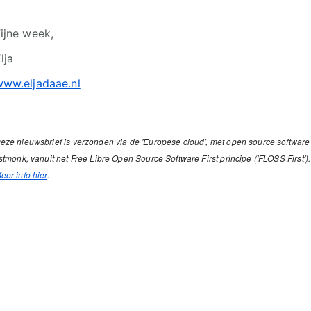
ijne week,
lja
ww.eljadaae.nl
eze nieuwsbrief is verzonden via de 'Europese cloud', met open source software
istmonk, vanuit het Free Libre Open Source Software First principe ('FLOSS First').
eer info hier
.