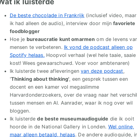
Wat ik luisterde
De beste chocolade in Frankrijk
(inclusief video, maar
ik had alleen de audio), interview door mijn
favoriete
foodblogger
Hoe je
bureaucratie kunt omarmen
om de levens va
mensen te verbeteren.
Ik vond de podcast alleen op
Spotify helaas.
Hoopvol verhaal (wel hele taaie, saaie
kost! Wees gewaarschuwd. Voer voor ambtenaren)
Ik luisterde twee afleveringen
van deze podcast
,
'
Thinking about thinking'
, een gesprek tussen een
docent en een kamer vol megaslimme
Harvardonderzoekers, over de vraag naar het verschi
tussen mensen en AI. Aanrader, waar ik nog over wil
bloggen.
Ik luisterde
de beste museumaudioguide
die ik ooit
hoorde in de National Gallery in Londen.
Wel online,
maar alleen betaald, helaas
. De andere audioguide, i