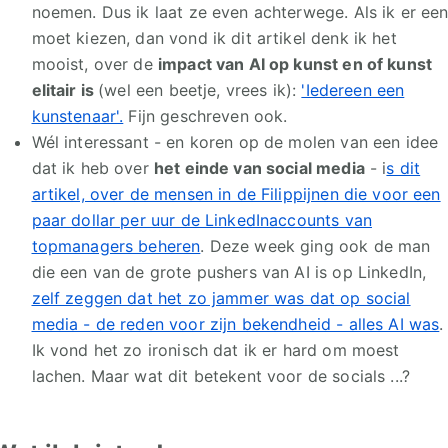
noemen. Dus ik laat ze even achterwege. Als ik er ee
moet kiezen, dan vond ik dit artikel denk ik het
mooist, over de
impact van AI op kunst en of kunst
elitair is
(wel een beetje, vrees ik):
'Iedereen een
kunstenaar'.
Fijn geschreven ook.
Wél interessant - en koren op de molen van een idee
dat ik heb over
het einde van social media
- i
s dit
artikel, over de mensen in de Filippijnen die voor een
paar dollar per uur de LinkedInaccounts van
topmanagers beheren
. Deze week ging ook de man
die een van de grote pushers van AI is op LinkedIn,
zelf zeggen dat het zo jammer was dat op social
media - de reden voor zijn bekendheid - alles AI was
.
Ik vond het zo ironisch dat ik er hard om moest
lachen. Maar wat dit betekent voor de socials ...?