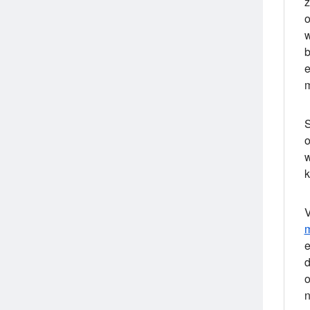
z
o
w
b
e
m
S
o
w
k
V
m
e
d
o
n